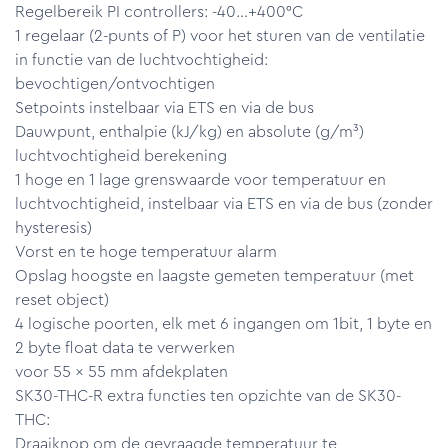
Regelbereik PI controllers: -40…+400°C
1 regelaar (2-punts of P) voor het sturen van de ventilatie
in functie van de luchtvochtigheid:
bevochtigen/ontvochtigen
Setpoints instelbaar via ETS en via de bus
Dauwpunt, enthalpie (kJ/kg) en absolute (g/m³)
luchtvochtigheid berekening
1 hoge en 1 lage grenswaarde voor temperatuur en
luchtvochtigheid, instelbaar via ETS en via de bus (zonder
hysteresis)
Vorst en te hoge temperatuur alarm
Opslag hoogste en laagste gemeten temperatuur (met
reset object)
4 logische poorten, elk met 6 ingangen om 1bit, 1 byte en
2 byte float data te verwerken
voor 55 x 55 mm afdekplaten
SK30-THC-R extra functies ten opzichte van de SK30-
THC:
Draaiknop om de gevraagde temperatuur te