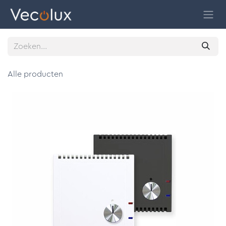
Overslaan naar inhoud
Alle producten