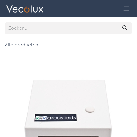
Overslaan naar inhoud
Alle producten