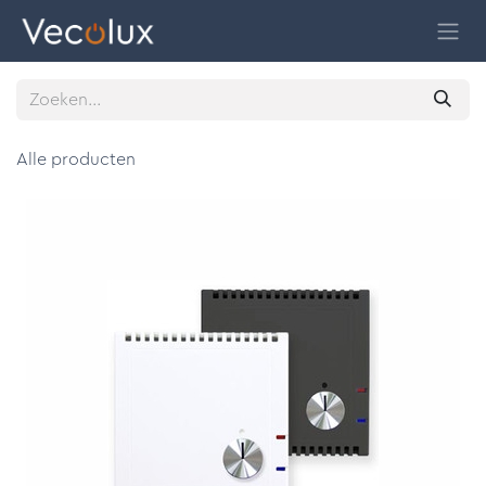
Overslaan naar inhoud
Alle producten