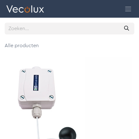
Overslaan naar inhoud
Alle producten