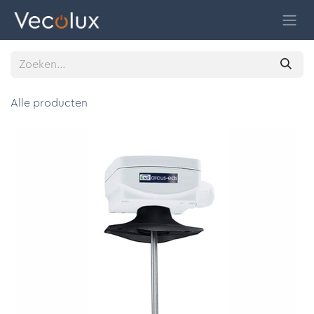
Overslaan naar inhoud
Alle producten