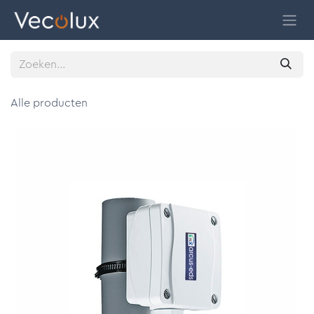
Overslaan naar inhoud
Alle producten