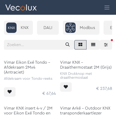
Overslaan naar inhoud
KNX
DALI
Modbus
En
ac
Vimar Eikon Exé Tondo -
Vimar KNX -
Afdekraam 2Mx4
Draaithermostaat 2M (Grijs)
(Antraciet)
KNX Drukknop met
draaithermostaat
Afdekraam voor Tondo-reeks
€
237,68
€
67,64
Vimar KNX insert 4-v / 2M
Vimar Arké - Outdoor KNX
voor Eikon Exé Tondo en
transponderkaartlezer