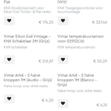
Flat
(Wit)
KNX Drukknopinsert voor
KNX Toegangscontrole voor
Eikon Exé Tondo- & Flat-reeks
muurmontage
€
174,25
€
327,46
Vimar Eikon Exé Vintage -
Vimar temperatuursensor
KNX Schakelaar 2M (Grijs)
voor 02952(.b)
KNX-schakelaar
KNX temperatuursensor
€
216,87
€
50,29
Vimar Arké - 2 halve
Vimar Arké - 2 halve
knoppen 1M (Audio - Grijs)
knoppen 1M (Blanco -
Grijs)
Halve knop voor Arké-reeks
Halve knop voor Arké-reeks
€
4,30
€
4,10